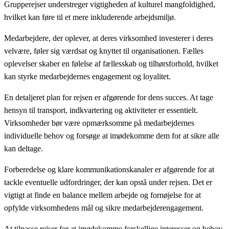
Grupperejser understreger vigtigheden af kulturel mangfoldighed,
hvilket kan føre til et mere inkluderende arbejdsmiljø.
Medarbejdere, der oplever, at deres virksomhed investerer i deres
velvære, føler sig værdsat og knyttet til organisationen. Fælles
oplevelser skaber en følelse af fællesskab og tilhørsforhold, hvilket
kan styrke medarbejdernes engagement og loyalitet.
En detaljeret plan for rejsen er afgørende for dens succes. At tage
hensyn til transport, indkvartering og aktiviteter er essentielt.
Virksomheder bør være opmærksomme på medarbejdernes
individuelle behov og forsøge at imødekomme dem for at sikre alle
kan deltage.
Forberedelse og klare kommunikationskanaler er afgørende for at
tackle eventuelle udfordringer, der kan opstå under rejsen. Det er
vigtigt at finde en balance mellem arbejde og fornøjelse for at
opfylde virksomhedens mål og sikre medarbejderengagement.
At tilpasse rejser for at imødekomme forskellige interesser og behov