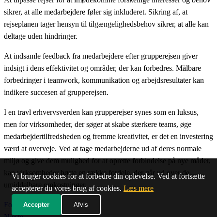
sikrer, at alle medarbejdere føler sig inkluderet. Sikring af, at
rejseplanen tager hensyn til tilgængelighedsbehov sikrer, at alle kan
deltage uden hindringer.
At indsamle feedback fra medarbejdere efter grupperejsen giver
indsigt i dens effektivitet og områder, der kan forbedres. Målbare
forbedringer i teamwork, kommunikation og arbejdsresultater kan
indikere succesen af grupperejsen.
I en travl erhvervsverden kan grupperejser synes som en luksus,
men for virksomheder, der søger at skabe stærkere teams, øge
medarbejdertilfredsheden og fremme kreativitet, er det en investering
værd at overveje. Ved at tage medarbejderne ud af deres normale
miljø og give dem mulighed for at oprette forbindelse på nye måder,
kan virksomheder høste en række fordele, der går ud over de
Vi bruger cookies for at forbedre din oplevelse. Ved at fortsætte
umiddelbare omkostninger.
accepterer du vores brug af cookies.
Læs mere
Forrige
Accepter
Afvis
Næste