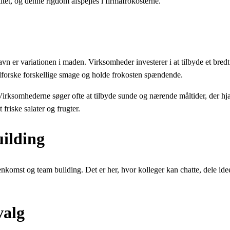
tet, og denne rigdom afspejles i firmafrokosterne.
er variationen i maden. Virksomheder investerer i at tilbyde et bredt ud
udforske forskellige smage og holde frokosten spændende.
Virksomhederne søger ofte at tilbyde sunde og nærende måltider, der hj
riske salater og frugter.
ilding
komst og team building. Det er her, hvor kolleger kan chatte, dele ide
valg