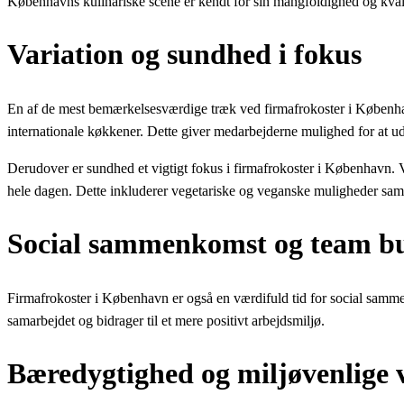
Københavns kulinariske scene er kendt for sin mangfoldighed og kvali
Variation og sundhed i fokus
En af de mest bemærkelsesværdige træk ved firmafrokoster i København 
internationale køkkener. Dette giver medarbejderne mulighed for at 
Derudover er sundhed et vigtigt fokus i firmafrokoster i København. 
hele dagen. Dette inkluderer vegetariske og veganske muligheder samt f
Social sammenkomst og team bu
Firmafrokoster i København er også en værdifuld tid for social sammen
samarbejdet og bidrager til et mere positivt arbejdsmiljø.
Bæredygtighed og miljøvenlige 